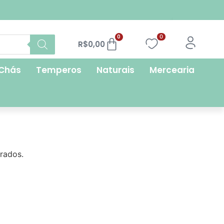
FRETE GRÁTIS
0
0
R$
0,00
Chás
Temperos
Naturais
Mercearia
rados.