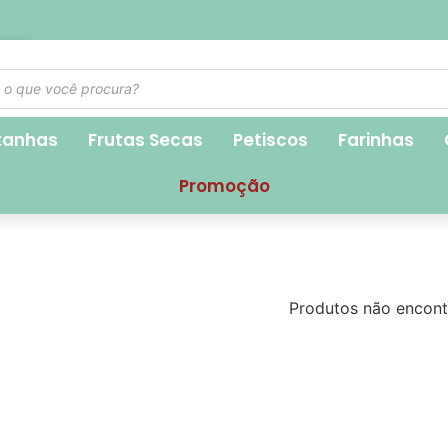
1,90
tanhas
Frutas Secas
Petiscos
Farinhas
Promoção
Produtos não encont