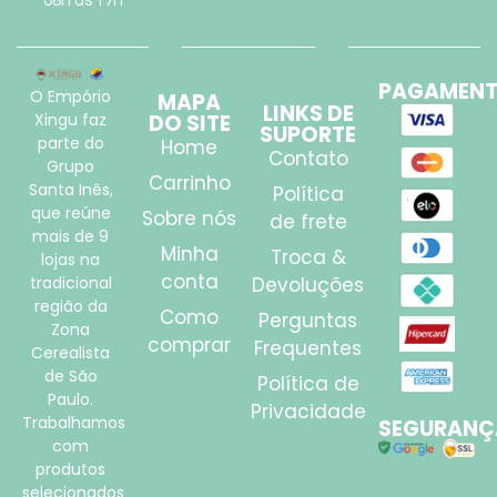
08h às 17h
PAGAMEN
O Empório
MAPA
LINKS DE
Xingu faz
DO SITE
SUPORTE
parte do
Home
Contato
Grupo
Carrinho
Santa Inês,
Política
que reúne
Sobre nós
de frete
mais de 9
Minha
Troca &
lojas na
conta
tradicional
Devoluções
região da
Como
Perguntas
Zona
comprar
Frequentes
Cerealista
de São
Política de
Paulo.
Privacidade
Trabalhamos
SEGURANÇ
com
produtos
selecionados