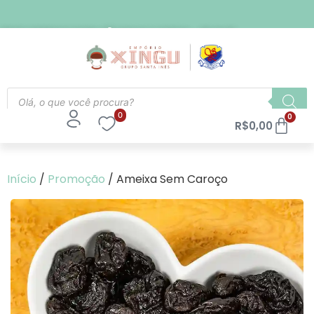
FRETE EXPRESSO PARA SÃO PAULO CAPITAL - R$ 21,90
0
0
R$
0,00
Início
/
Promoção
/ Ameixa Sem Caroço