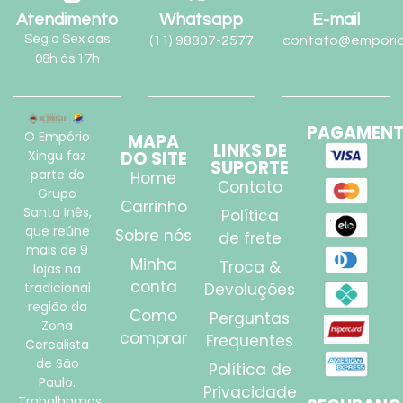
Atendimento
Whatsapp
E-mail
Seg a Sex das
(11) 98807-2577
contato@emporio
08h às 17h
PAGAMEN
O Empório
MAPA
LINKS DE
Xingu faz
DO SITE
SUPORTE
parte do
Home
Contato
Grupo
Carrinho
Santa Inês,
Política
que reúne
Sobre nós
de frete
mais de 9
Minha
Troca &
lojas na
conta
tradicional
Devoluções
região da
Como
Perguntas
Zona
comprar
Frequentes
Cerealista
de São
Política de
Paulo.
Privacidade
Trabalhamos