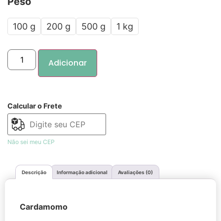
Peso
100 g
200 g
500 g
1 kg
Adicionar
Calcular o Frete
Não sei meu CEP
Descrição
Informação adicional
Avaliações (0)
Cardamomo