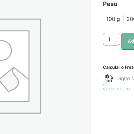
Peso
100 g
20
Ad
Calcular o Fret
Não sei meu CEP