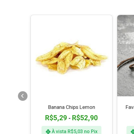
ada
Banana Chips Lemon
Fav
9,90
R$
5,29
R$
52,90
-
o Pix
À vista
R$
5,03
no Pix