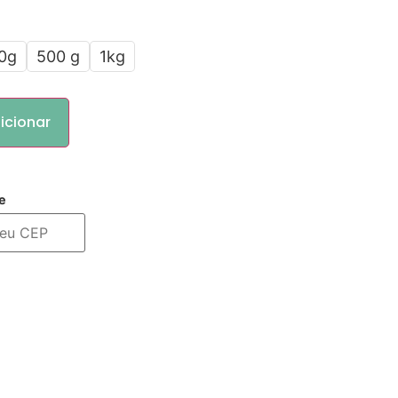
0g
500 g
1kg
icionar
e