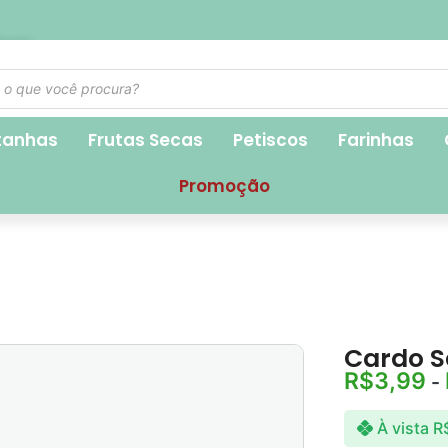
1,90
tanhas
Frutas Secas
Petiscos
Farinhas
Promoção
Cardo S
R$
3,99
-
À vista
R