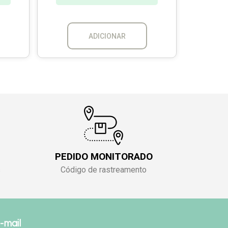
À 
ADICIONAR
PEDIDO MONITORADO
s
Código de rastreamento
-mail