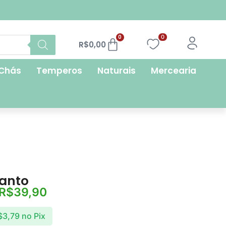
FRETE GRÁTIS
0
0
R$
0,00
Chás
Temperos
Naturais
Mercearia
anto
R$
39,90
$
3,79
no Pix