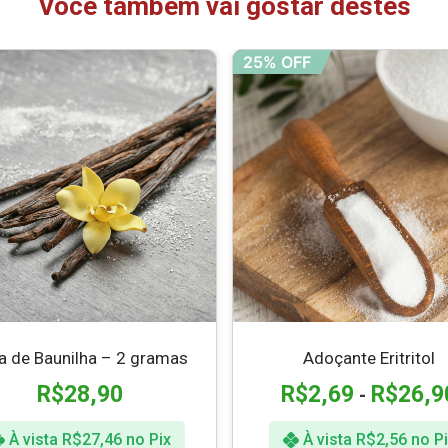
Você também vai gostar destes
25% OFF
a de Baunilha – 2 gramas
Adoçante Eritritol
R$
28,90
R$
2,69
R$
26,9
-
À vista
R$
27,46
no Pix
À vista
R$
2,56
no Pi