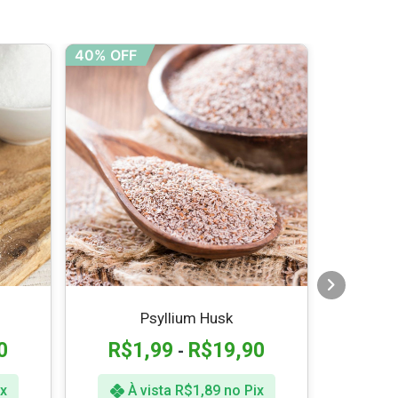
40% OFF
Psyllium Husk
Amend
0
R$
1,99
R$
19,90
-
R$
x
À vista
R$
1,89
no Pix