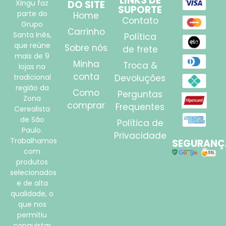
LINKS DE
Xingu faz
DO SITE
SUPORTE
parte do
Home
Contato
Grupo
Carrinho
Santa Inês,
Política
que reúne
Sobre nós
de frete
mais de 9
Minha
Troca &
lojas na
conta
tradicional
Devoluções
região da
Como
Perguntas
Zona
comprar
Frequentes
Cerealista
de São
Política de
Paulo.
Privacidade
Trabalhamos
SEGURANÇ
com
produtos
selecionados
e de alta
qualidade, o
que nos
permitiu
conquistar