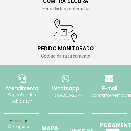
COMPRA SEGURA
Seus dados protegidos
PEDIDO MONITORADO
Código de rastreamento
Atendimento
Whatsapp
E-mail
Seg a Sex das
(11) 98807-2577
contato@emporio
08h às 17h
PAGAMEN
O Empório
MAPA