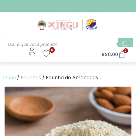
FRETE EXPRESSO PARA SÃO PAULO CAPITAL - R$ 21,90
0
0
R$
0,00
Início
/
Farinhas
/ Farinha de Amêndoas