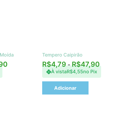
 Moída
Tempero Caipirão
90
R$
4,79
R$
47,90
-
À vista
R$
4,55
no Pix
Adicionar