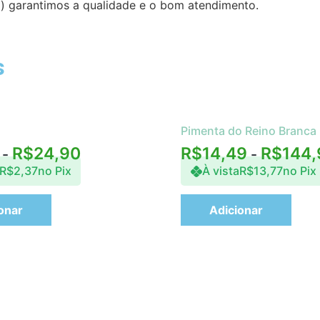
(a) garantimos a qualidade e o bom atendimento.
s
Pimenta do Reino Branca
R$
24,90
R$
14,49
R$
144,
-
-
R$
2,37
no Pix
À vista
R$
13,77
no Pix
onar
Adicionar