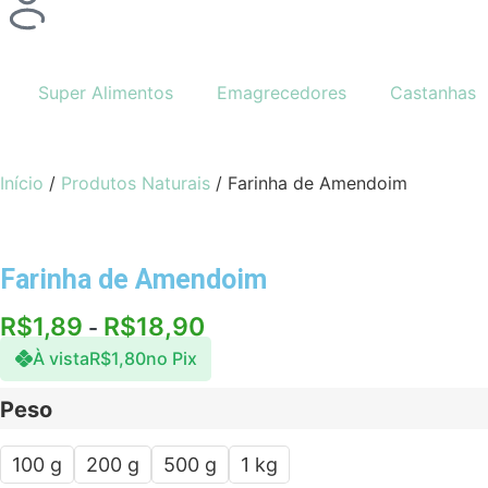
Super Alimentos
Emagrecedores
Castanhas
Início
/
Produtos Naturais
/ Farinha de Amendoim
Farinha de Amendoim
R$
1,89
R$
18,90
-
À vista
R$
1,80
no Pix
Peso
100 g
200 g
500 g
1 kg