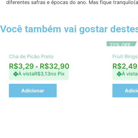
diferentes safras e épocas do ano. Mas fique tranquilo
Você também vai gostar deste
22% OFF
Cha de Picão Preto
Fruit Rings
R$
3,29
R$
32,90
R$
2,49
-
À vista
R$
3,13
no Pix
À vista
Adicionar
Adici