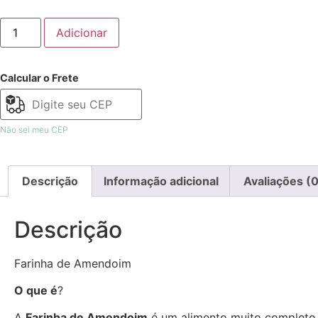
Adicionar
Calcular o Frete
Não sei meu CEP
Descrição
Informação adicional
Avaliações (0
Descrição
Farinha de Amendoim
O que é
?
A
Farinha de Amendoim
é um alimento muito completo em