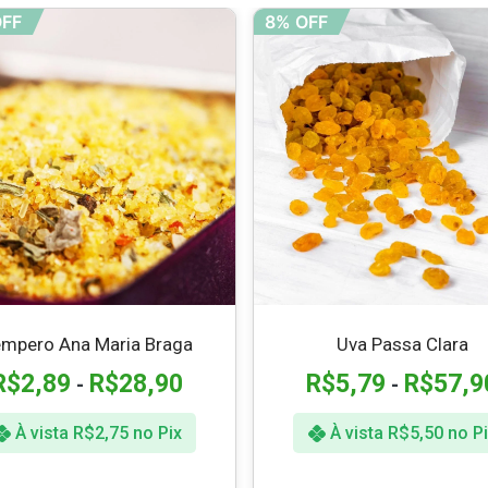
OFF
8% OFF
mpero Ana Maria Braga
Uva Passa Clara
R$
2,89
R$
28,90
R$
5,79
R$
57,9
-
-
À vista
R$
2,75
no Pix
À vista
R$
5,50
no Pi