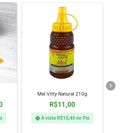
17% OFF
Mel Vitty Natural 210g
Am
0
R$
11,00
R$
x
À vista
R$
10,45
no Pix
À 