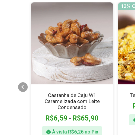
12% 
ana
Castanha de Caju W1
Te
Caramelizada com Leite
4,90
Condensado
R$
6,59
R$
65,90
-
o Pix
À vista
R$
6,26
no Pix