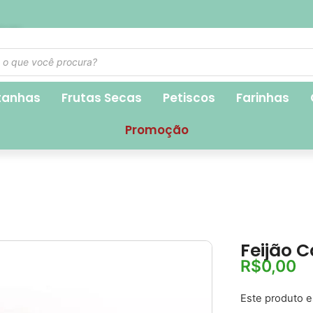
1,90
tanhas
Frutas Secas
Petiscos
Farinhas
Promoção
Feijão C
R$
0,00
Este produto e