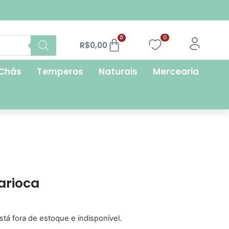
FRETE GRÁTIS
0
0
R$
0,00
Chás
Temperos
Naturais
Mercearia
arioca
stá fora de estoque e indisponível.