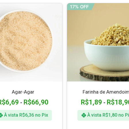
17% OFF
Agar-Agar
Farinha de Amendoi
R$
6,69
R$
66,90
R$
1,89
R$
18,9
-
-
À vista
R$
6,36
no Pix
À vista
R$
1,80
no Pi