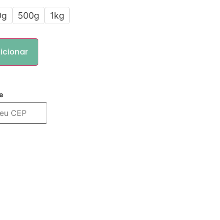
0g
500g
1kg
icionar
e