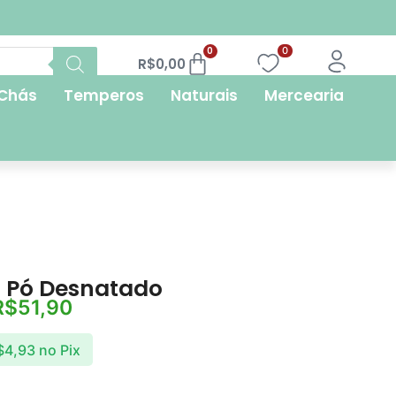
FRETE GRÁTIS
0
0
R$
0,00
Chás
Temperos
Naturais
Mercearia
m Pó Desnatado
R$
51,90
$
4,93
no Pix