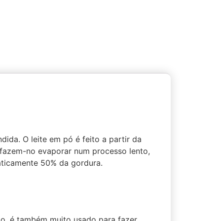
da. O leite em pó é feito a partir da
s fazem-no evaporar num processo lento,
ticamente 50% da gordura.
do, é também muito usado para fazer