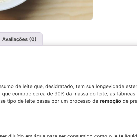
Avaliações (0)
mo de leite que, desidratado, tem sua longevidade estendi
ua, que compõe cerca de 90% da massa do leite, as fábrica
se tipo de leite passa por um processo de
remoção
de pra
 ser diluído em água para ser
consumido
como o
leite
líqui