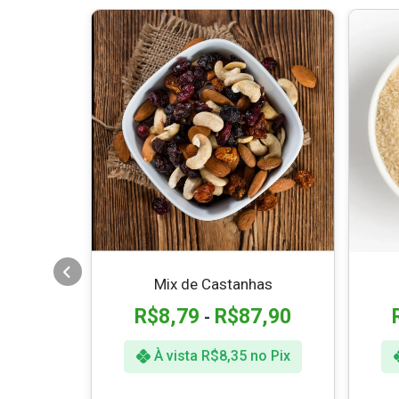
ada
Mix de Castanhas
9,90
R$
8,79
R$
87,90
-
o Pix
À vista
R$
8,35
no Pix