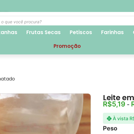
1,90
tanhas
Frutas Secas
Petiscos
Farinhas
Promoção
natado
Leite e
R$
5,19
-
À vista
R
Peso