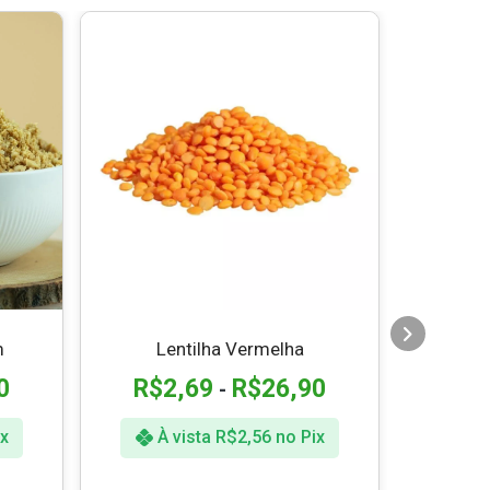
m
Lentilha Vermelha
Halaw
Ist
0
R$
2,69
R$
26,90
-
x
À vista
R$
2,56
no Pix
À 