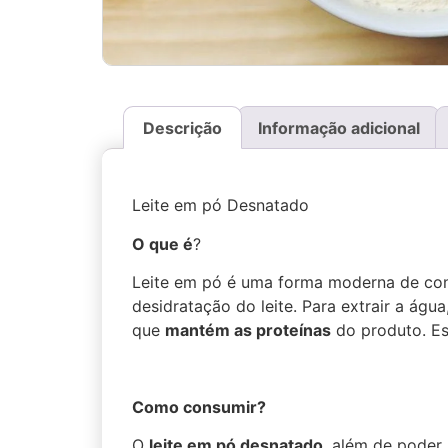
Descrição
Informação adicional
Leite em pó Desnatado
O que é
?
Leite em pó é uma forma moderna de consu
desidratação do leite. Para extrair a ág
que
mantém as proteínas
do produto. Es
Como consumir?
O
leite em pó desnatado
, além de poder