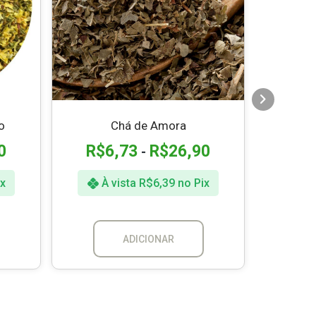
R$
À 
o
Chá de Amora
0
R$
6,73
R$
26,90
-
x
À vista
R$
6,39
no Pix
ADICIONAR