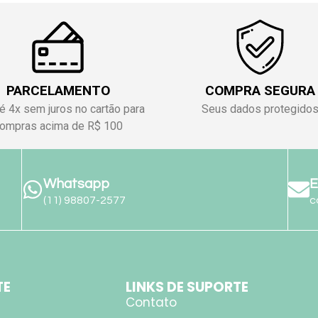
PARCELAMENTO
COMPRA SEGURA
é 4x sem juros no cartão para
Seus dados protegido
ompras acima de R$ 100
Whatsapp
E
(11) 98807-2577
c
TE
LINKS DE SUPORTE
Contato