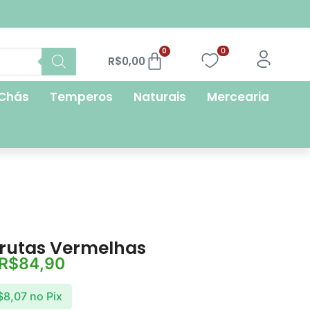
FRETE GRÁTIS
0
0
R$
0,00
Chás
Temperos
Naturais
Mercearia
Frutas Vermelhas
R$
84,90
$
8,07
no Pix