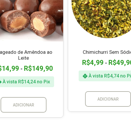
ageado de Amêndoa ao
Chimichurri Sem Sódi
Leite
R$
4,99
R$
49,9
-
$
14,99
R$
149,90
-
À vista
R$
4,74
no Pi
À vista
R$
14,24
no Pix
ADICIONAR
ADICIONAR