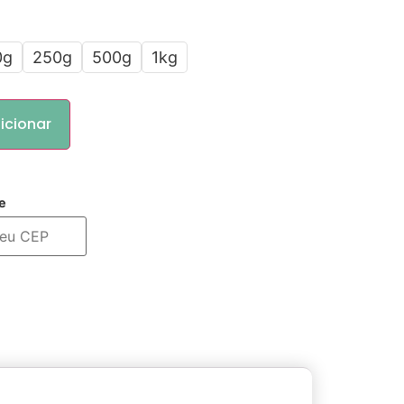
0g
250g
500g
1kg
icionar
e