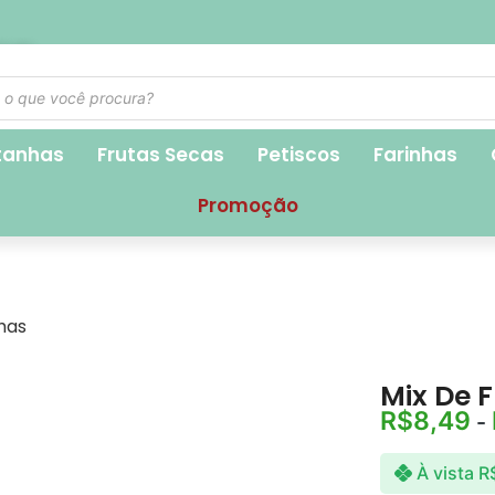
1,90
tanhas
Frutas Secas
Petiscos
Farinhas
Promoção
has
Mix De 
R$
8,49
-
À vista
R