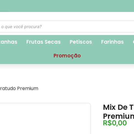
1,90
tanhas
Frutas Secas
Petiscos
Farinhas
Promoção
ratudo Premium
Mix De 
Premiu
R$
0,00