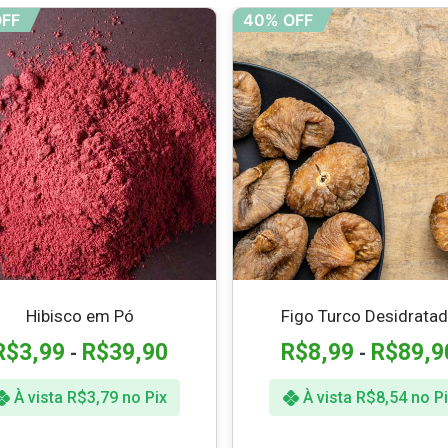
OFF
40% OFF
Hibisco em Pó
Figo Turco Desidrata
R$
3,99
R$
39,90
R$
8,99
R$
89,9
-
-
À vista
R$
3,79
no Pix
À vista
R$
8,54
no Pi