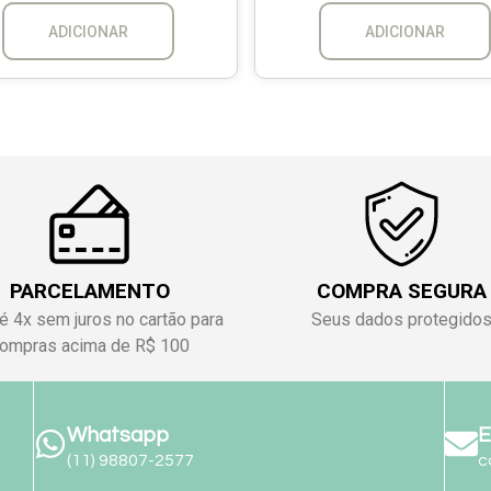
ADICIONAR
ADICIONAR
PARCELAMENTO
COMPRA SEGURA
é 4x sem juros no cartão para
Seus dados protegido
ompras acima de R$ 100
Whatsapp
E
(11) 98807-2577
c