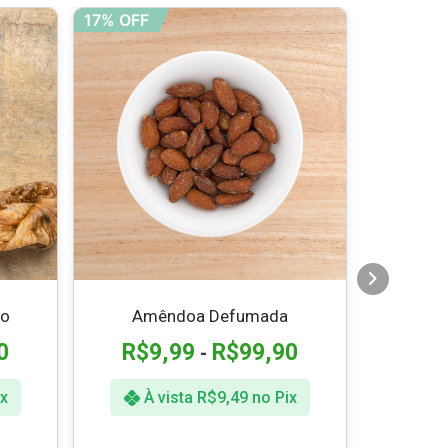
17% OFF
16% OFF
do
Amêndoa Defumada
0
R$
9,99
R$
99,90
R$
-
x
À vista
R$
9,49
no Pix
À 