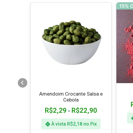
15% 
elho e
Amendoim Crocante Salsa e
l
Cebola
2,90
R$
2,29
R$
22,90
-
o Pix
À vista
R$
2,18
no Pix