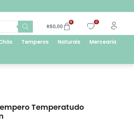
FRETE GRÁTIS
0
0
R$
0,00
Chás
Temperos
Naturais
Mercearia
Tempero Temperatudo
m