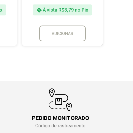
x
À vista
R$
3,79
no Pix
À 
ADICIONAR
PEDIDO MONITORADO
s
Código de rastreamento