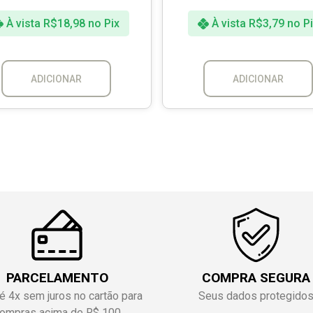
À vista
R$
18,98
no Pix
À vista
R$
3,79
no Pi
ADICIONAR
ADICIONAR
PARCELAMENTO
COMPRA SEGURA
é 4x sem juros no cartão para
Seus dados protegido
ompras acima de R$ 100