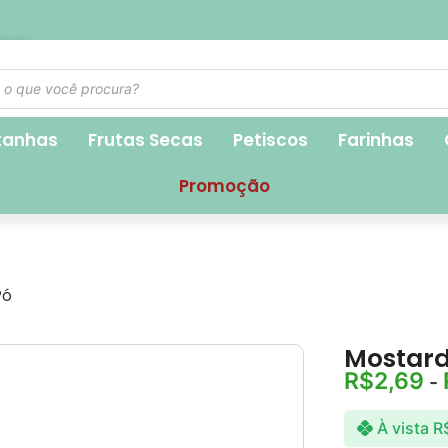
1,90
tanhas
Frutas Secas
Petiscos
Farinhas
Promoção
Pó
Mostard
R$
2,69
-
À vista
R