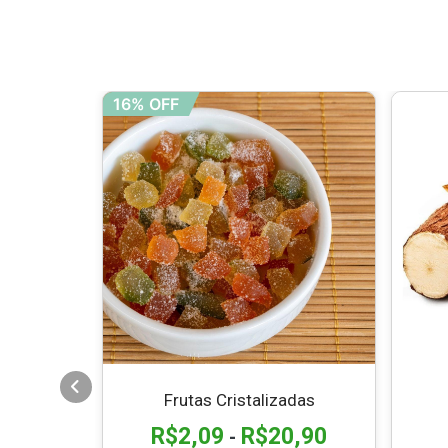
16% OFF
Frutas Cristalizadas
1,90
R$
2,09
R$
20,90
-