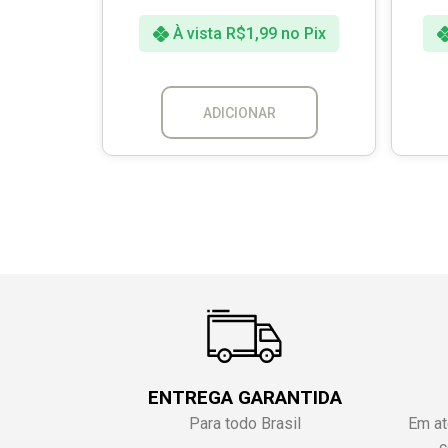
o Pix
À vista
R$
1,99
no Pix
ADICIONAR
ENTREGA GARANTIDA
Para todo Brasil
Em at
c