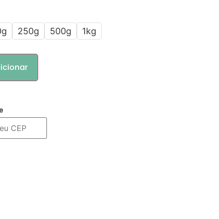
0g
250g
500g
1kg
icionar
e