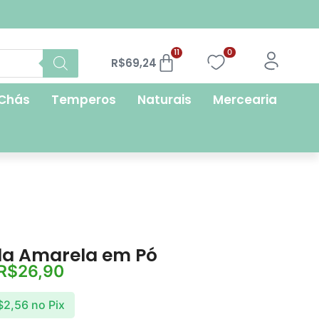
FRETE GRÁTIS
11
0
R$
69,24
Chás
Temperos
Naturais
Mercearia
a Amarela em Pó
R$
26,90
$
2,56
no Pix