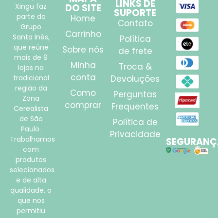
LINKS DE
Xingu faz
DO SITE
SUPORTE
parte do
Home
Contato
Grupo
Carrinho
Santa Inês,
Política
que reúne
Sobre nós
de frete
mais de 9
Minha
Troca &
lojas na
conta
tradicional
Devoluções
região da
Como
Perguntas
Zona
comprar
Frequentes
Cerealista
de São
Política de
Paulo.
Privacidade
Trabalhamos
SEGURANÇ
com
produtos
selecionados
e de alta
qualidade, o
que nos
permitiu