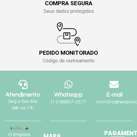
COMPRA SEGURA
Seus dados protegidos
PEDIDO MONITORADO
Código de rastreamento
Atendimento
Whatsapp
E-mail
Seg a Sex das
(11) 98807-2577
contato@emporio
08h às 17h
PAGAMEN
O Empório
MAPA