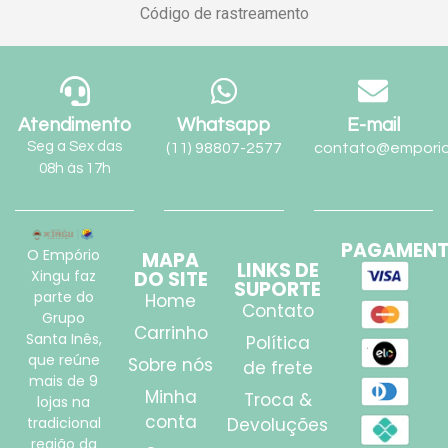
Código de rastreamento
Atendimento
Whatsapp
E-mail
Seg a Sex das
(11) 98807-2577
contato@emporio
08h às 17h
PAGAMEN
O Empório
MAPA
LINKS DE
Xingu faz
DO SITE
SUPORTE
parte do
Home
Contato
Grupo
Carrinho
Santa Inês,
Política
que reúne
Sobre nós
de frete
mais de 9
Minha
Troca &
lojas na
conta
tradicional
Devoluções
região da