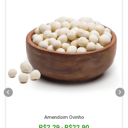
Amendoim Ovinho
R$
2,29
R$
22,90
-