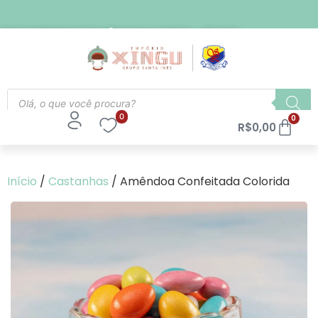
FRETE EXPRESSO PARA SÃO PAULO CAPITAL - R$ 21,90
0
0
R$
0,00
Início
/
Castanhas
/ Amêndoa Confeitada Colorida